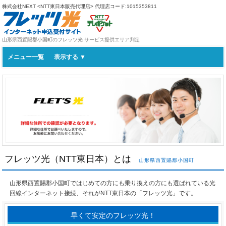
株式会社NEXT <NTT東日本販売代理店>
代理店コード:1015353811
山形県西置賜郡小国町のフレッツ光 サービス提供エリア判定
メニュー一覧
フレッツ光（NTT東日本）とは
山形県西置賜郡小国町
山形県西置賜郡小国町ではじめての方にも乗り換えの方にも選ばれている光
回線インターネット接続、それがNTT東日本の「フレッツ光」です。
早くて安定のフレッツ光！