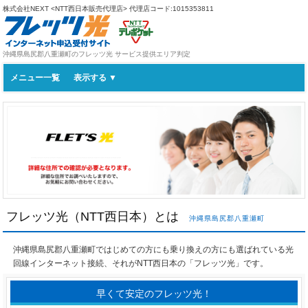
株式会社NEXT <NTT西日本販売代理店>
代理店コード:1015353811
沖縄県島尻郡八重瀬町のフレッツ光 サービス提供エリア判定
メニュー一覧
フレッツ光（NTT西日本）とは
沖縄県島尻郡八重瀬町
沖縄県島尻郡八重瀬町ではじめての方にも乗り換えの方にも選ばれている光
回線インターネット接続、それがNTT西日本の「フレッツ光」です。
早くて安定のフレッツ光！