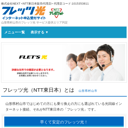
株式会社NEXT <NTT東日本販売代理店>
代理店コード:1015353811
山形県村山市のフレッツ光 サービス提供エリア判定
メニュー一覧
フレッツ光（NTT東日本）とは
山形県村山市
山形県村山市ではじめての方にも乗り換えの方にも選ばれている光回線イン
ターネット接続、それがNTT東日本の「フレッツ光」です。
早くて安定のフレッツ光！