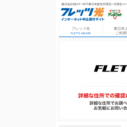
株式会社NEXT <NTT東日本販売代理店>
代理店コード
フレッツ光
東日本
ご利用
FLET'S HIKARI