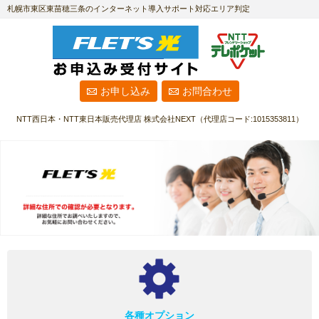
札幌市東区東苗穂三条のインターネット導入サポート対応エリア判定
お申し込み
お問合わせ
NTT西日本・NTT東日本販売代理店
株式会社NEXT
（代理店コード:1015353811）
各種オプション