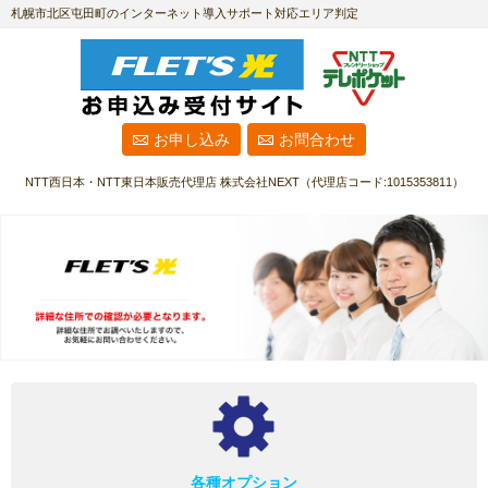
札幌市北区屯田町のインターネット導入サポート対応エリア判定
お申し込み
お問合わせ
NTT西日本・NTT東日本販売代理店
株式会社NEXT
（代理店コード:1015353811）
各種オプション