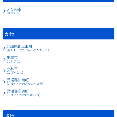
えびの市
(えびのし)
か行
北諸県郡三股町
(きたもろかたぐんみまたちょう)
串間市
(くしまし)
小林市
(こばやしし)
児湯郡川南町
(こゆぐんかわみなみちょう)
児湯郡高鍋町
(こゆぐんたかなべちょう)
さ行