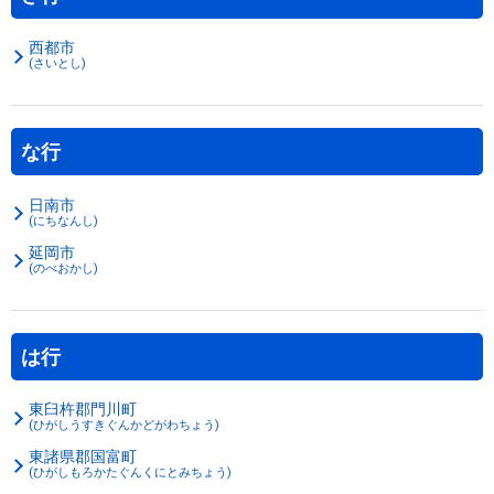
西都市
(さいとし)
な行
日南市
(にちなんし)
延岡市
(のべおかし)
は行
東臼杵郡門川町
(ひがしうすきぐんかどがわちょう)
東諸県郡国富町
(ひがしもろかたぐんくにとみちょう)