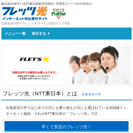
株式会社NEXT <NTT東日本販売代理店>
代理店コード:1015353811
北海道深川市のフレッツ光 サービス提供エリア判定
メニュー一覧
フレッツ光（NTT東日本）とは
北海道深川市
北海道深川市ではじめての方にも乗り換えの方にも選ばれている光回線イン
ターネット接続、それがNTT東日本の「フレッツ光」です。
早くて安定のフレッツ光！