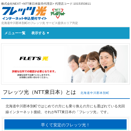
株式会社NEXT <NTT東日本販売代理店>
代理店コード:1015353811
北海道中川郡本別町のフレッツ光 サービス提供エリア判定
メニュー一覧
フレッツ光（NTT東日本）とは
北海道中川郡本別町
北海道中川郡本別町ではじめての方にも乗り換えの方にも選ばれている光回
線インターネット接続、それがNTT東日本の「フレッツ光」です。
早くて安定のフレッツ光！