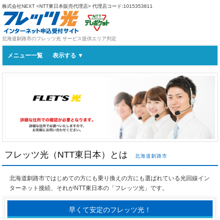
株式会社NEXT <NTT東日本販売代理店>
代理店コード:1015353811
北海道釧路市のフレッツ光 サービス提供エリア判定
メニュー一覧
フレッツ光（NTT東日本）とは
北海道釧路市
北海道釧路市ではじめての方にも乗り換えの方にも選ばれている光回線イン
ターネット接続、それがNTT東日本の「フレッツ光」です。
早くて安定のフレッツ光！