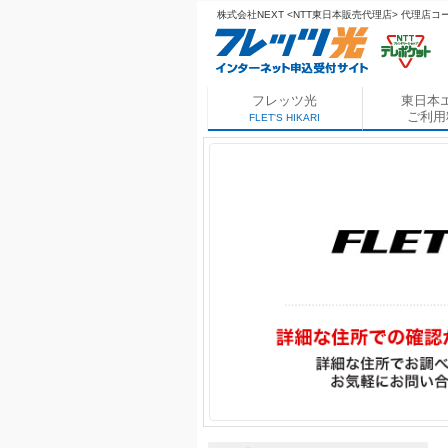
株式会社NEXT <NTT東日本販売代理店>
代理店コード
フレッツ光
東日本
ご利用
FLET'S HIKARI