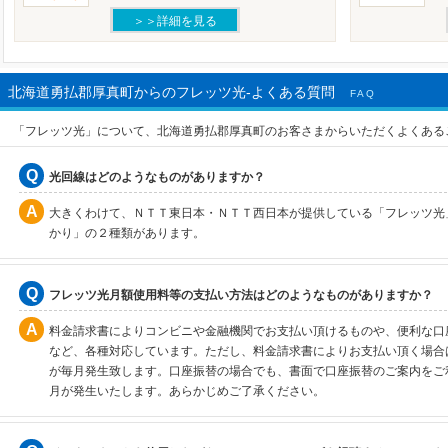
＞＞詳細を見る
北海道勇払郡厚真町からのフレッツ光-よくある質問
FAQ
「フレッツ光」について、北海道勇払郡厚真町のお客さまからいただくよくある
光回線はどのようなものがありますか？
大きくわけて、ＮＴＴ東日本・ＮＴＴ西日本が提供している「フレッツ光
かり」の２種類があります。
フレッツ光月額使用料等の支払い方法はどのようなものがありますか？
料金請求書によりコンビニや金融機関でお支払い頂けるものや、便利な口
など、各種対応しています。ただし、料金請求書によりお支払い頂く場合は
が毎月発生致します。口座振替の場合でも、書面で口座振替のご案内をご利
月が発生いたします。あらかじめご了承ください。