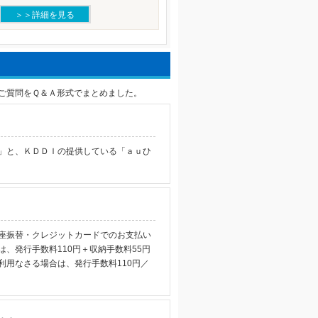
＞＞詳細を見る
ご質問をＱ＆Ａ形式でまとめました。
」と、ＫＤＤＩの提供している「ａｕひ
座振替・クレジットカードでのお支払い
、発行手数料110円＋収納手数料55円
用なさる場合は、発行手数料110円／