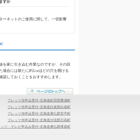
ますか
ターネットのご使用に関して、一切影響
町
線を家に引き込む作業なのですが、その回
た場合には新たに約1㎝ほどの穴を開ける
確認しておくことをおすすめします。
フレッツ光申込受付-北海道虻田郡豊浦町
フレッツ光申込受付-北海道白老郡白老町
フレッツ光申込受付-北海道勇払郡安平町
フレッツ光申込受付-北海道沙流郡日高町
レッツ・テレビ申込み受付-北海道勇払郡厚真町