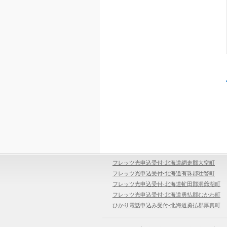
フレッツ光申込受付-北海道網走郡大空町
フレッツ光申込受付-北海道有珠郡壮瞥町
フレッツ光申込受付-北海道虻田郡洞爺湖町
フレッツ光申込受付-北海道勇払郡むかわ町
ひかり電話申込み受付-北海道勇払郡厚真町