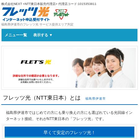
株式会社NEXT <NTT東日本販売代理店>
代理店コード:1015353811
福島県伊達市のフレッツ光 サービス提供エリア判定
メニュー一覧
フレッツ光（NTT東日本）とは
福島県伊達市
福島県伊達市ではじめての方にも乗り換えの方にも選ばれている光回線イン
ターネット接続、それがNTT東日本の「フレッツ光」です。
早くて安定のフレッツ光！