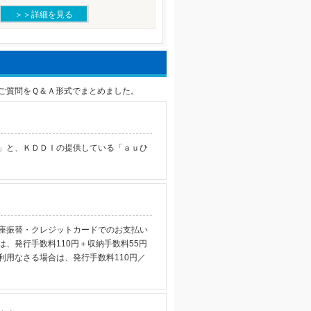
＞＞詳細を見る
ご質問をＱ＆Ａ形式でまとめました。
」と、ＫＤＤＩの提供している「ａｕひ
座振替・クレジットカードでのお支払い
、発行手数料110円＋収納手数料55円
用なさる場合は、発行手数料110円／