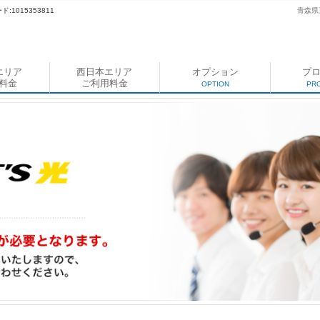
:1015353811
青森県
エリア
西日本エリア
オプション
プ
料金
ご利用料金
OPTION
PR