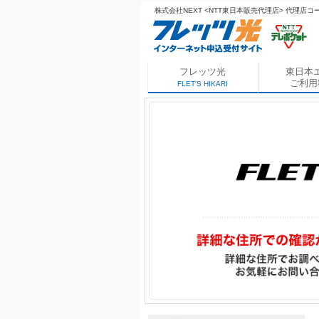
株式会社NEXT <NTT東日本販売代理店>
代理店コード
フレッツ光
東日本
ご利用
FLET'S HIKARI