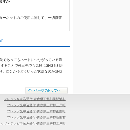
ますか
ターネットのご使用に関して、一切影響
町
出先であってもネットにつながっている環
スすることで外出先でも気軽にSNSを利用
り、自分が今どういった状況なのかSNS
フレッツ光申込受付-青森県下北郡風間浦村
フレッツ光申込受付-青森県三戸郡三戸町
フレッツ光申込受付-青森県三戸郡南部町
フレッツ光申込受付-青森県三戸郡新郷村
レッツ・テレビ申込み受付-青森県三戸郡五戸町