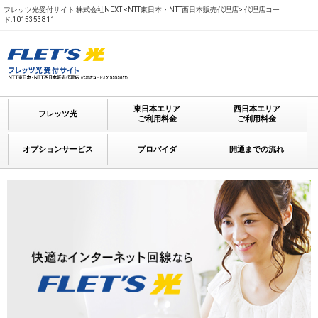
フレッツ光受付サイト 株式会社NEXT <NTT東日本・NTT西日本販売代理店> 代理店コー
ド:1015353811
東日本エリア
西日本エリア
フレッツ光
ご利用料金
ご利用料金
オプションサービス
プロバイダ
開通までの流れ