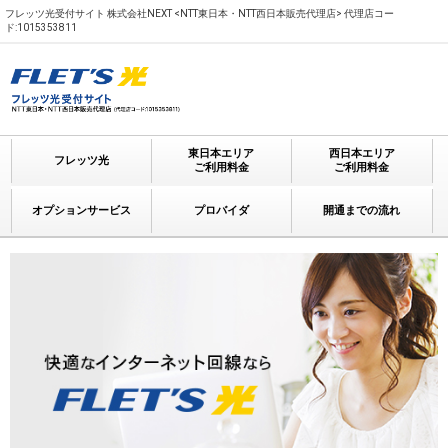
フレッツ光受付サイト 株式会社NEXT <NTT東日本・NTT西日本販売代理店> 代理店コー
ド:1015353811
東日本エリア
西日本エリア
フレッツ光
ご利用料金
ご利用料金
オプションサービス
プロバイダ
開通までの流れ