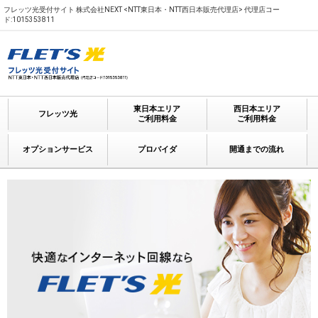
フレッツ光受付サイト 株式会社NEXT <NTT東日本・NTT西日本販売代理店> 代理店コー
ド:1015353811
東日本エリア
西日本エリア
フレッツ光
ご利用料金
ご利用料金
オプションサービス
プロバイダ
開通までの流れ