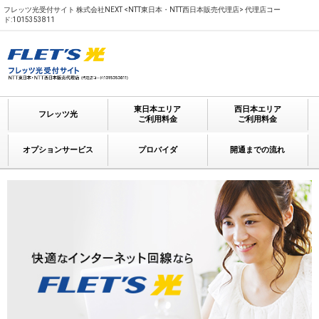
フレッツ光受付サイト 株式会社NEXT <NTT東日本・NTT西日本販売代理店> 代理店コー
ド:1015353811
東日本エリア
西日本エリア
フレッツ光
ご利用料金
ご利用料金
オプションサービス
プロバイダ
開通までの流れ