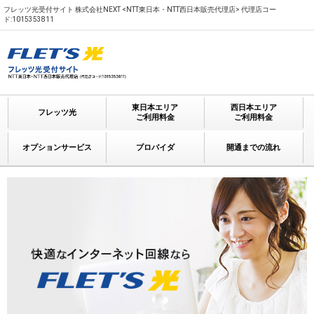
フレッツ光受付サイト 株式会社NEXT <NTT東日本・NTT西日本販売代理店> 代理店コー
ド:1015353811
東日本エリア
西日本エリア
フレッツ光
ご利用料金
ご利用料金
オプションサービス
プロバイダ
開通までの流れ