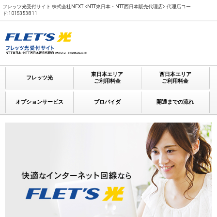
フレッツ光受付サイト 株式会社NEXT <NTT東日本・NTT西日本販売代理店> 代理店コー
ド:1015353811
東日本エリア
西日本エリア
フレッツ光
ご利用料金
ご利用料金
オプションサービス
プロバイダ
開通までの流れ