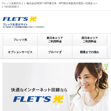
フレッツ光受付サイト 株式会社NEXT <NTT東日本・NTT西日本販売代理店> 代理店コー
ド:1015353811
東日本エリア
西日本エリア
フレッツ光
ご利用料金
ご利用料金
オプションサービス
プロバイダ
開通までの流れ