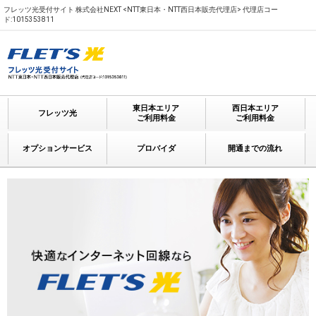
フレッツ光受付サイト 株式会社NEXT <NTT東日本・NTT西日本販売代理店> 代理店コー
ド:1015353811
東日本エリア
西日本エリア
フレッツ光
ご利用料金
ご利用料金
オプションサービス
プロバイダ
開通までの流れ