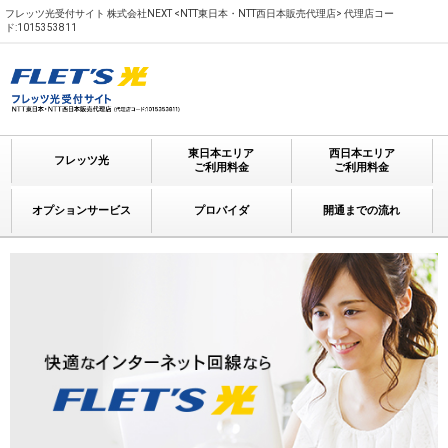
フレッツ光受付サイト 株式会社NEXT <NTT東日本・NTT西日本販売代理店> 代理店コー
ド:1015353811
東日本エリア
西日本エリア
フレッツ光
ご利用料金
ご利用料金
オプションサービス
プロバイダ
開通までの流れ