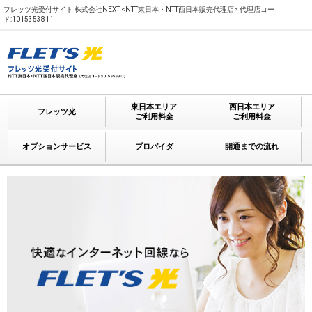
フレッツ光受付サイト 株式会社NEXT <NTT東日本・NTT西日本販売代理店> 代理店コー
ド:1015353811
東日本エリア
西日本エリア
フレッツ光
ご利用料金
ご利用料金
オプションサービス
プロバイダ
開通までの流れ