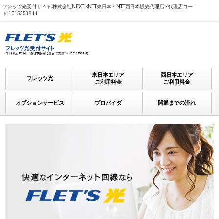
フレッツ光受付サイト 株式会社NEXT <NTT東日本・NTT西日本販売代理店> 代理店コー
ド:1015353811
東日本エリア
西日本エリア
フレッツ光
ご利用料金
ご利用料金
オプションサービス
プロバイダ
開通までの流れ