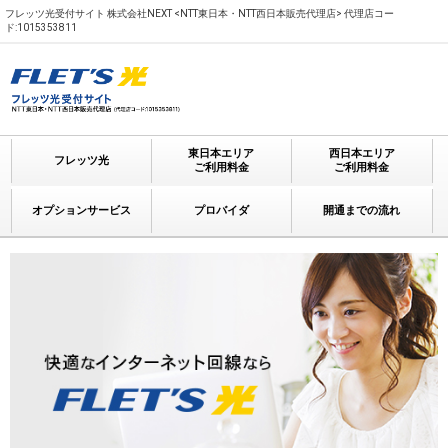
フレッツ光受付サイト 株式会社NEXT <NTT東日本・NTT西日本販売代理店> 代理店コー
ド:1015353811
東日本エリア
西日本エリア
フレッツ光
ご利用料金
ご利用料金
オプションサービス
プロバイダ
開通までの流れ