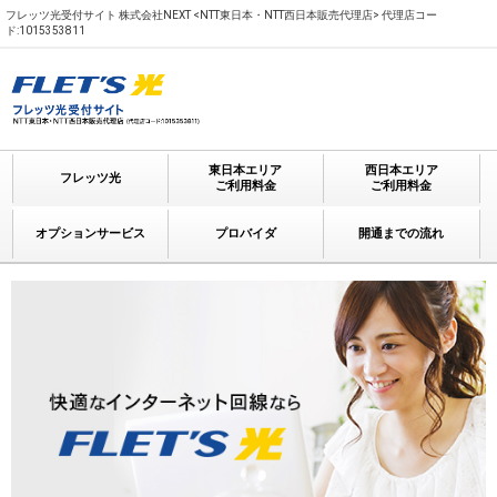
フレッツ光受付サイト 株式会社NEXT <NTT東日本・NTT西日本販売代理店> 代理店コー
ド:1015353811
東日本エリア
西日本エリア
フレッツ光
ご利用料金
ご利用料金
オプションサービス
プロバイダ
開通までの流れ