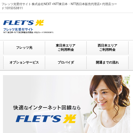
フレッツ光受付サイト 株式会社NEXT <NTT東日本・NTT西日本販売代理店> 代理店コー
ド:1015353811
東日本エリア
西日本エリア
フレッツ光
ご利用料金
ご利用料金
オプションサービス
プロバイダ
開通までの流れ