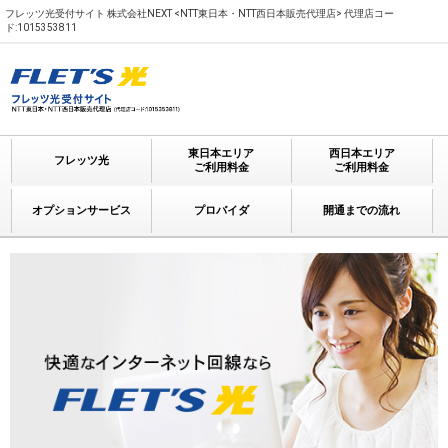
フレッツ光受付サイト 株式会社NEXT <NTT東日本・NTT西日本販売代理店> 代理店コー
ド:1015353811
東日本エリア
西日本エリア
フレッツ光
ご利用料金
ご利用料金
オプションサービス
プロバイダ
開通までの流れ