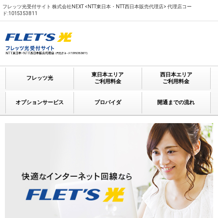
フレッツ光受付サイト 株式会社NEXT <NTT東日本・NTT西日本販売代理店> 代理店コー
ド:1015353811
東日本エリア
西日本エリア
フレッツ光
ご利用料金
ご利用料金
オプションサービス
プロバイダ
開通までの流れ