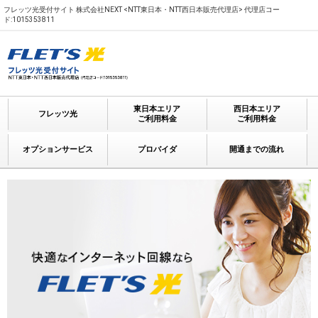
フレッツ光受付サイト 株式会社NEXT <NTT東日本・NTT西日本販売代理店> 代理店コー
ド:1015353811
東日本エリア
西日本エリア
フレッツ光
ご利用料金
ご利用料金
オプションサービス
プロバイダ
開通までの流れ