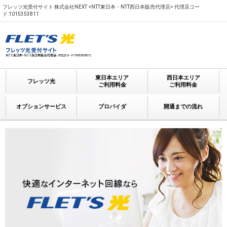
フレッツ光受付サイト 株式会社NEXT <NTT東日本・NTT西日本販売代理店> 代理店コー
ド:1015353811
東日本エリア
西日本エリア
フレッツ光
ご利用料金
ご利用料金
オプションサービス
プロバイダ
開通までの流れ