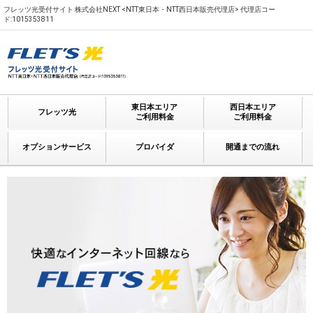
フレッツ光受付サイト 株式会社NEXT <NTT東日本・NTT西日本販売代理店> 代理店コー
ド:1015353811
東日本エリア
西日本エリア
フレッツ光
ご利用料金
ご利用料金
オプションサービス
プロバイダ
開通までの流れ