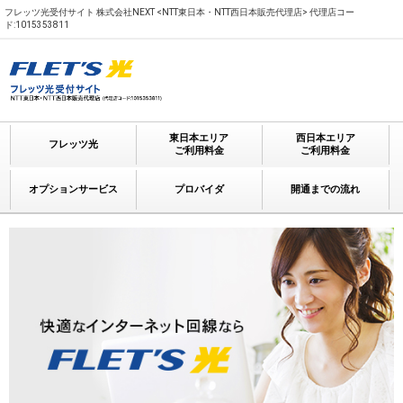
フレッツ光受付サイト 株式会社NEXT <NTT東日本・NTT西日本販売代理店> 代理店コー
ド:1015353811
東日本エリア
西日本エリア
フレッツ光
ご利用料金
ご利用料金
オプションサービス
プロバイダ
開通までの流れ