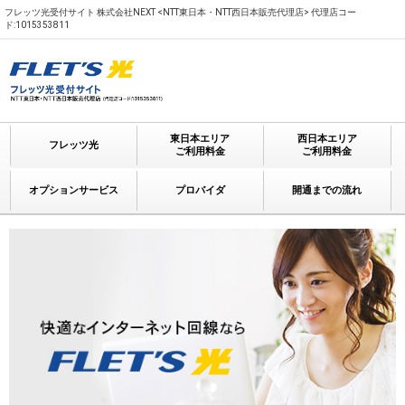
フレッツ光受付サイト 株式会社NEXT <NTT東日本・NTT西日本販売代理店> 代理店コー
ド:1015353811
東日本エリア
西日本エリア
フレッツ光
ご利用料金
ご利用料金
オプションサービス
プロバイダ
開通までの流れ