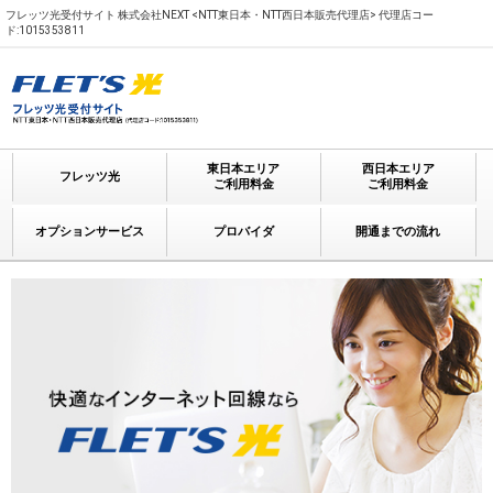
フレッツ光受付サイト 株式会社NEXT <NTT東日本・NTT西日本販売代理店> 代理店コー
ド:1015353811
東日本エリア
西日本エリア
フレッツ光
ご利用料金
ご利用料金
オプションサービス
プロバイダ
開通までの流れ