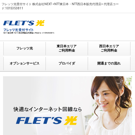
フレッツ光受付サイト 株式会社NEXT <NTT東日本・NTT西日本販売代理店> 代理店コー
ド:1015353811
東日本エリア
西日本エリア
フレッツ光
ご利用料金
ご利用料金
オプションサービス
プロバイダ
開通までの流れ