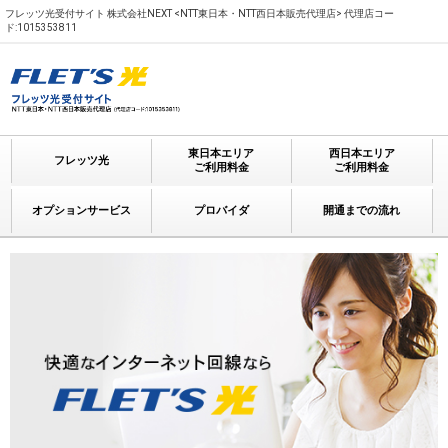
フレッツ光受付サイト 株式会社NEXT <NTT東日本・NTT西日本販売代理店> 代理店コー
ド:1015353811
東日本エリア
西日本エリア
フレッツ光
ご利用料金
ご利用料金
オプションサービス
プロバイダ
開通までの流れ