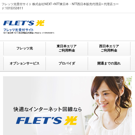
フレッツ光受付サイト 株式会社NEXT <NTT東日本・NTT西日本販売代理店> 代理店コー
ド:1015353811
東日本エリア
西日本エリア
フレッツ光
ご利用料金
ご利用料金
オプションサービス
プロバイダ
開通までの流れ