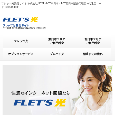
フレッツ光受付サイト 株式会社NEXT <NTT東日本・NTT西日本販売代理店> 代理店コー
ド:1015353811
東日本エリア
西日本エリア
フレッツ光
ご利用料金
ご利用料金
オプションサービス
プロバイダ
開通までの流れ