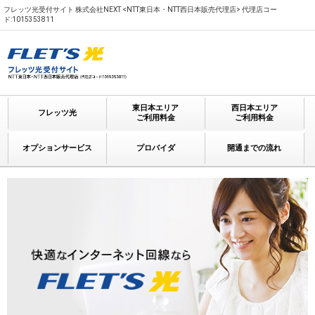
フレッツ光受付サイト 株式会社NEXT <NTT東日本・NTT西日本販売代理店> 代理店コー
ド:1015353811
東日本エリア
西日本エリア
フレッツ光
ご利用料金
ご利用料金
オプションサービス
プロバイダ
開通までの流れ