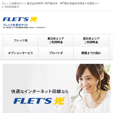
フレッツ光受付サイト 株式会社NEXT <NTT東日本・NTT西日本販売代理店> 代理店コー
ド:1015353811
東日本エリア
西日本エリア
フレッツ光
ご利用料金
ご利用料金
オプションサービス
プロバイダ
開通までの流れ