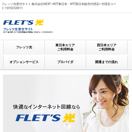
フレッツ光受付サイト 株式会社NEXT <NTT東日本・NTT西日本販売代理店> 代理店コー
ド:1015353811
東日本エリア
西日本エリア
フレッツ光
ご利用料金
ご利用料金
オプションサービス
プロバイダ
開通までの流れ