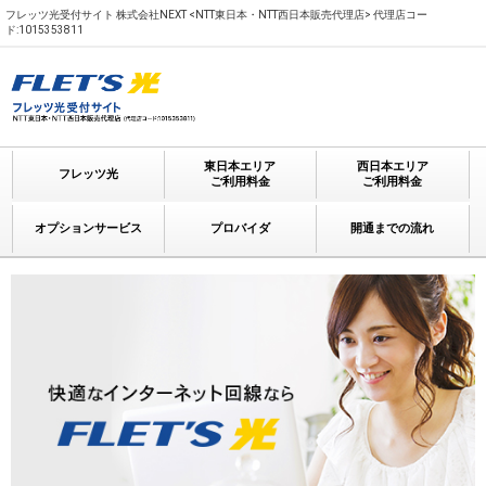
フレッツ光受付サイト 株式会社NEXT <NTT東日本・NTT西日本販売代理店> 代理店コー
ド:1015353811
東日本エリア
西日本エリア
フレッツ光
ご利用料金
ご利用料金
オプションサービス
プロバイダ
開通までの流れ