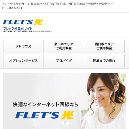
フレッツ光受付サイト 株式会社NEXT <NTT東日本・NTT西日本販売代理店> 代理店コー
ド:1015353811
東日本エリア
西日本エリア
フレッツ光
ご利用料金
ご利用料金
オプションサービス
プロバイダ
開通までの流れ