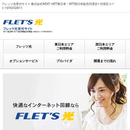
フレッツ光受付サイト 株式会社NEXT <NTT東日本・NTT西日本販売代理店> 代理店コー
ド:1015353811
東日本エリア
西日本エリア
フレッツ光
ご利用料金
ご利用料金
オプションサービス
プロバイダ
開通までの流れ