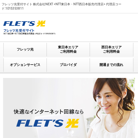
フレッツ光受付サイト 株式会社NEXT <NTT東日本・NTT西日本販売代理店> 代理店コー
ド:1015353811
東日本エリア
西日本エリア
フレッツ光
ご利用料金
ご利用料金
オプションサービス
プロバイダ
開通までの流れ