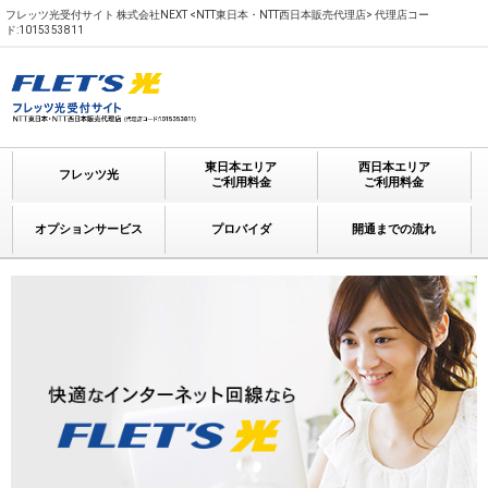
フレッツ光受付サイト 株式会社NEXT <NTT東日本・NTT西日本販売代理店> 代理店コー
ド:1015353811
東日本エリア
西日本エリア
フレッツ光
ご利用料金
ご利用料金
オプションサービス
プロバイダ
開通までの流れ