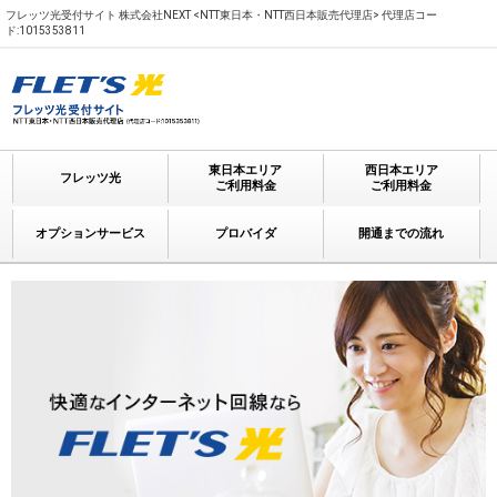
フレッツ光受付サイト 株式会社NEXT <NTT東日本・NTT西日本販売代理店> 代理店コー
ド:1015353811
東日本エリア
西日本エリア
フレッツ光
ご利用料金
ご利用料金
オプションサービス
プロバイダ
開通までの流れ