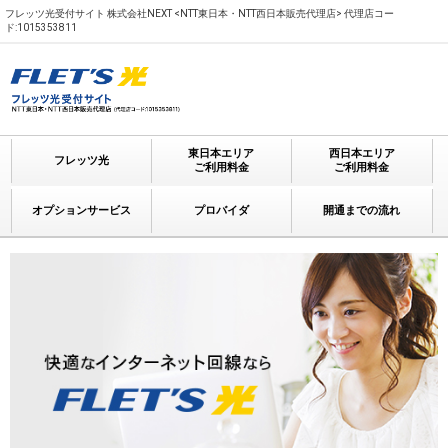
フレッツ光受付サイト 株式会社NEXT <NTT東日本・NTT西日本販売代理店> 代理店コー
ド:1015353811
東日本エリア
西日本エリア
フレッツ光
ご利用料金
ご利用料金
オプションサービス
プロバイダ
開通までの流れ