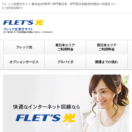
フレッツ光受付サイト 株式会社NEXT <NTT東日本・NTT西日本販売代理店> 代理店コー
ド:1015353811
東日本エリア
西日本エリア
フレッツ光
ご利用料金
ご利用料金
オプションサービス
プロバイダ
開通までの流れ